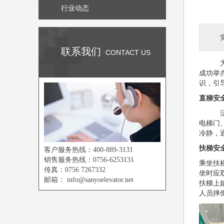
行业动态
联系我们
CONTACT US
成功举
识，引
直梯安
电梯门
冷静，
扶梯安
客户服务热线：400-889-3131
销售服务热线：0756-6253131
乘坐扶
传真：0756 7267332
坐时应
邮箱：
info@sanyoelevator.net
扶梯上
人员摔