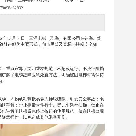
078098432832
26
年
5
月
7
日，三洋电梯（珠海）有限公司在钰海广场
答疑讲解为主要形式，向市民普及直梯与扶梯安全知
区，重点宣导了文明乘梯规范：不超载运行、不强行阻挡
细讲解了电梯故障应急处置方法，明确被困电梯时需保持
为。
扶梯，衣物或鞋带极易卷入梯级缝隙，引发安全事故；乘
触扶手带；禁止携带大件行李、婴儿车乘坐扶梯，禁止在
员也讲解了扶梯紧急停止按钮的使用规范，仅在扶梯出现
禁随意操作，以免造成其他乘客受伤。