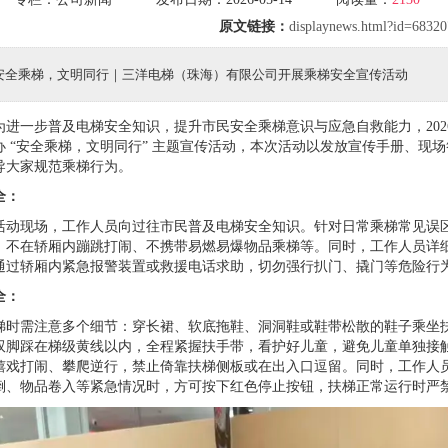
原文链接：
displaynews.html?id=6832
安全乘梯，文明同行｜三洋电梯（珠海）有限公司开展乘梯安全宣传活动
为进一步普及电梯安全知识，提升市民安全乘梯意识与应急自救能力，
20
办
“
安全乘梯，文明同行
”
主题宣传活动，本次活动以发放宣传手册、现场
导大家规范乘梯行为。
全：
活动现场，工作人员向过往市民普及电梯安全知识。针对日常乘梯常见误
、不在轿厢内蹦跳打闹、不携带易燃易爆物品乘梯等。同时，工作人员详
通过轿厢内紧急报警装置或救援电话求助，切勿强行扒门、撬门等危险行
全：
梯时需注意多个细节：穿长裙、软底拖鞋、洞洞鞋或鞋带松散的鞋子乘坐
双脚踩在梯级黄线以内，全程紧握扶手带，看护好儿童，避免儿童单独接
嬉戏打闹、攀爬逆行，禁止倚靠扶梯侧板或在出入口逗留。同时，工作人
倒、物品卷入等紧急情况时，方可按下红色停止按钮，扶梯正常运行时严